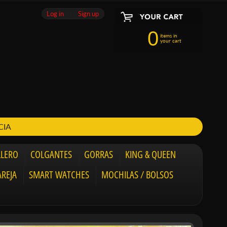
Log in
|
Sign up
0
items in
your cart
CIA
LLERO
COLGANTES
GORRAS
KING & QUEEN
AREJA
SMART WATCHES
MOCHILAS / BOLSOS