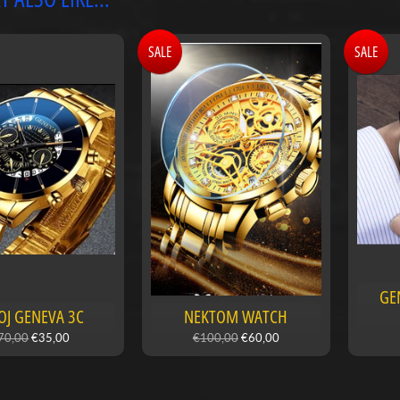
SALE
SALE
GE
OJ GENEVA 3C
NEKTOM WATCH
70,00
€35,00
€100,00
€60,00