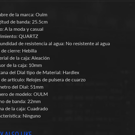
re de la marca:
Oulm
itud de banda:
25.5cm
lo:
A la moda y casual
imiento:
QUARTZ
undidad de resistencia al agua:
No resistente al agua
 de cierre:
Hebilla
rial de la caja:
Aleación
or de la caja:
10mm
ana del Dial tipo de Material:
Hardlex
 de artículo:
Relojes de pulsera de cuarzo
etro del Dial:
51mm
ero de modelo:
OULM
ho de banda:
22mm
a de la caja:
Cuadrado
cterística:
Ninguno
 ALSO LIKE...