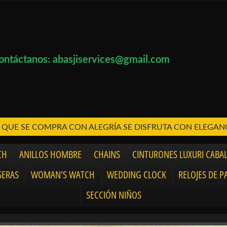
ontáctanos: abasjiservices@gmail.com
 QUE SE COMPRA CON ALEGRÍA SE DISFRUTA CON ELEGAN
CH
ANILLOS HOMBRE
CHAINS
CINTURONES LUXURI CABA
SERAS
WOMAN'S WATCH
WEDDING CLOCK
RELOJES DE P
SECCIÓN NIÑOS