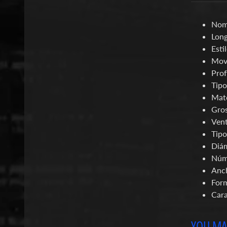
Nomb
Long
Esti
Mov
Prof
Tipo
Mate
Gros
Vent
Tipo
Diám
Núm
Anc
Form
Cara
YOU MAY