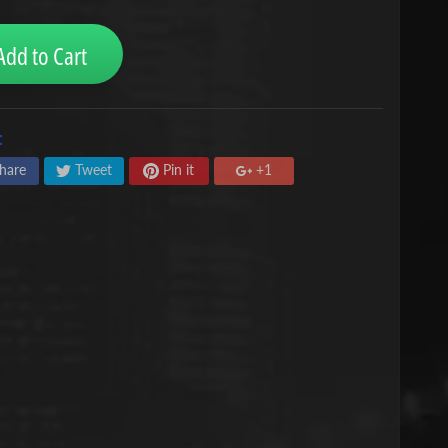
Add to Cart
:
hare
Tweet
Pin it
+1