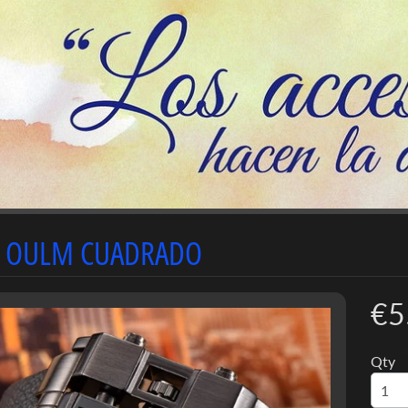
J OULM CUADRADO
€5
Qty