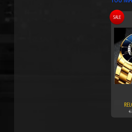
SALE
REL
€