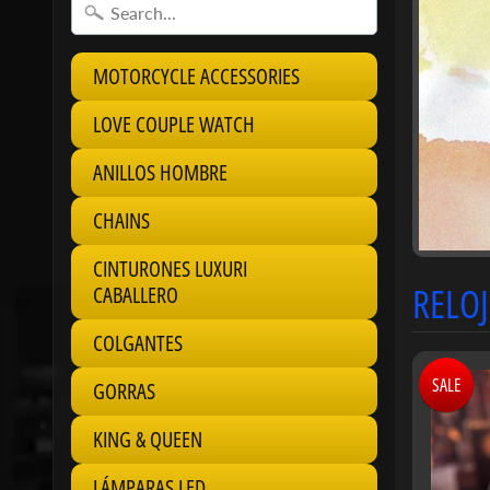
MOTORCYCLE ACCESSORIES
LOVE COUPLE WATCH
ANILLOS HOMBRE
CHAINS
CINTURONES LUXURI
RELO
CABALLERO
COLGANTES
SALE
GORRAS
KING & QUEEN
LÁMPARAS LED