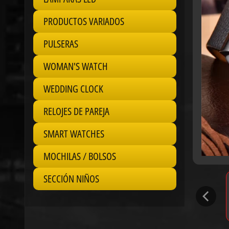
PRODUCTOS VARIADOS
PULSERAS
WOMAN'S WATCH
WEDDING CLOCK
RELOJES DE PAREJA
SMART WATCHES
MOCHILAS / BOLSOS
SECCIÓN NIÑOS