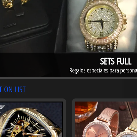
ABIGAIL JIRE
n nombre común, si no que nace del corazón de personas emp
TION LIST
SETS FUL
Regalos especiales para pers