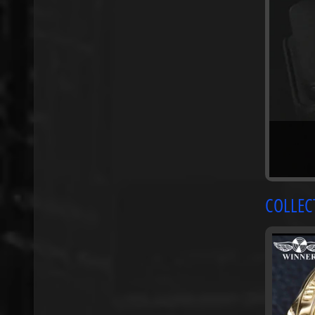
No es u
COLLEC