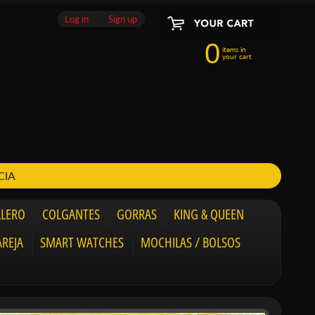
Log in
|
Sign up
0
items in
your cart
CIA
LLERO
COLGANTES
GORRAS
KING & QUEEN
AREJA
SMART WATCHES
MOCHILAS / BOLSOS