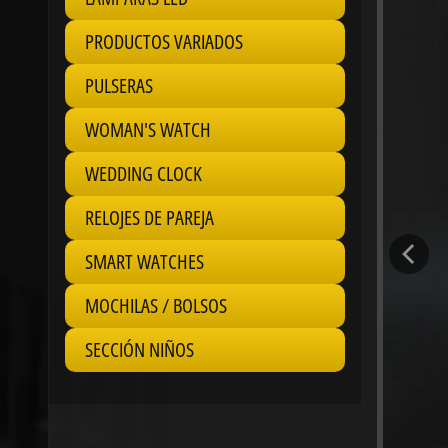
PRODUCTOS VARIADOS
PULSERAS
WOMAN'S WATCH
WEDDING CLOCK
RELOJES DE PAREJA
SMART WATCHES
MOCHILAS / BOLSOS
SECCIÓN NIÑOS