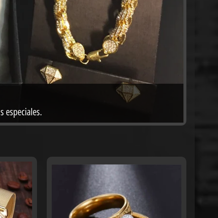
H
rendedoras y bendecidas por la provisión de Dios.
L
onas especiales.