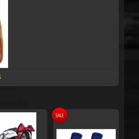
S
SALE