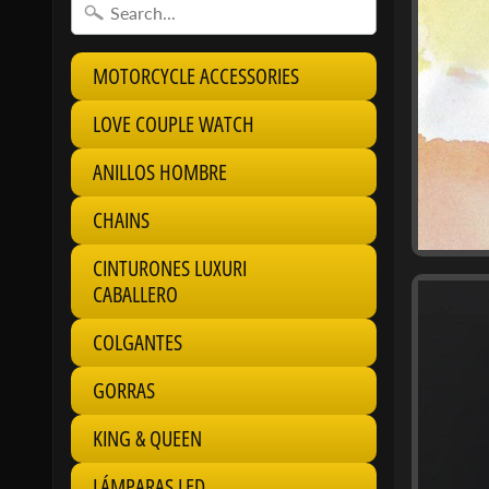
MOTORCYCLE ACCESSORIES
LOVE COUPLE WATCH
ANILLOS HOMBRE
CHAINS
CINTURONES LUXURI
CABALLERO
COLGANTES
GORRAS
KING & QUEEN
LÁMPARAS LED