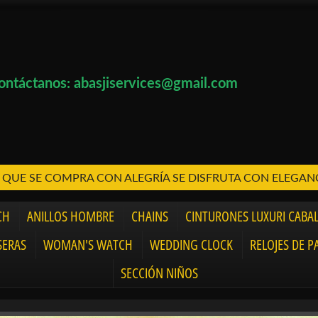
ontáctanos: abasjiservices@gmail.com
 QUE SE COMPRA CON ALEGRÍA SE DISFRUTA CON ELEGAN
CH
ANILLOS HOMBRE
CHAINS
CINTURONES LUXURI CABA
SERAS
WOMAN'S WATCH
WEDDING CLOCK
RELOJES DE P
SECCIÓN NIÑOS