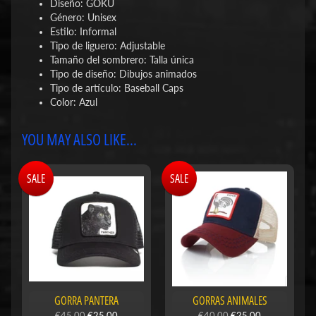
Diseño: GOKU
Género:
Unisex
Estilo:
Informal
Tipo de liguero:
Adjustable
Tamaño del sombrero:
Talla única
Tipo de diseño:
Dibujos animados
Tipo de artículo:
Baseball Caps
Color: Azul
YOU MAY ALSO LIKE...
SALE
SALE
GORRA PANTERA
GORRAS ANIMALES
€45,00
€25,00
€40,00
€25,00