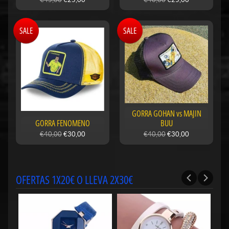
SALE
SALE
GORRA GOHAN vs MAJIN
GORRA FENOMENO
BUU
€40,00
€30,00
€40,00
€30,00
OFERTAS 1X20€ O LLEVA 2X30€